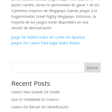
quinto carrete, tienes la oportunidad de ganar 1 de los
4 premios mayores de Megapays cuando juegas a la
tragamonedas Great Pigsby Megapays. Entonces, la
mayoría de los juegos están disponibles en una
versión de demostración.
Juego De Ruleta Gratis Sin Limite De Apuesta
Juegos De Casino Para Jugar Gratis Ruleta
Buscar
Recent Posts
Casino Mas Grande De Sevilla
Que Es Volatilidad En Casinos
Casino De Bitcoin Sin Identificación