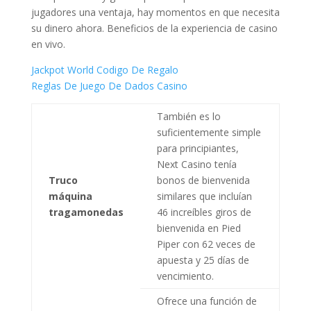
jugadores una ventaja, hay momentos en que necesita
su dinero ahora. Beneficios de la experiencia de casino
en vivo.
Jackpot World Codigo De Regalo
Reglas De Juego De Dados Casino
También es lo
suficientemente simple
para principiantes,
Next Casino tenía
Truco
bonos de bienvenida
máquina
similares que incluían
tragamonedas
46 increíbles giros de
bienvenida en Pied
Piper con 62 veces de
apuesta y 25 días de
vencimiento.
Ofrece una función de