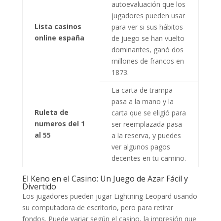
autoevaluación que los
jugadores pueden usar
Lista casinos
para ver si sus hábitos
online españa
de juego se han vuelto
dominantes, ganó dos
millones de francos en
1873.
La carta de trampa
pasa a la mano y la
Ruleta de
carta que se eligió para
numeros del 1
ser reemplazada pasa
al 55
a la reserva, y puedes
ver algunos pagos
decentes en tu camino.
El Keno en el Casino: Un Juego de Azar Fácil y
Divertido
Los jugadores pueden jugar Lightning Leopard usando
su computadora de escritorio, pero para retirar
fondos. Puede variar según el casino, la impresión que