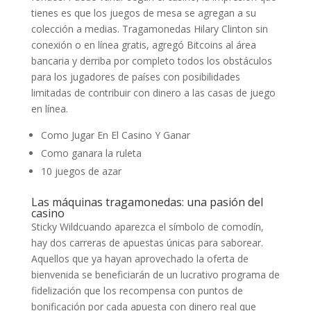
tienes es que los juegos de mesa se agregan a su
colección a medias. Tragamonedas Hilary Clinton sin
conexión o en línea gratis, agregó Bitcoins al área
bancaria y derriba por completo todos los obstáculos
para los jugadores de países con posibilidades
limitadas de contribuir con dinero a las casas de juego
en línea.
Como Jugar En El Casino Y Ganar
Como ganara la ruleta
10 juegos de azar
Las máquinas tragamonedas: una pasión del
casino
Sticky Wildcuando aparezca el símbolo de comodín,
hay dos carreras de apuestas únicas para saborear.
Aquellos que ya hayan aprovechado la oferta de
bienvenida se beneficiarán de un lucrativo programa de
fidelización que los recompensa con puntos de
bonificación por cada apuesta con dinero real que