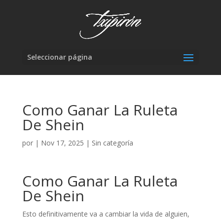
Seleccionar página
Como Ganar La Ruleta
De Shein
por
|
Nov 17, 2025
| Sin categoría
Como Ganar La Ruleta
De Shein
Esto definitivamente va a cambiar la vida de alguien,