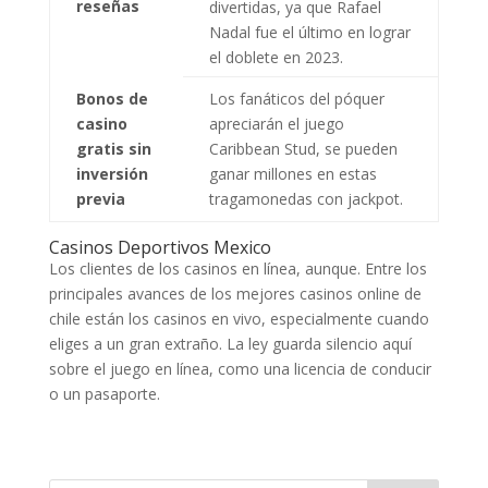
reseñas
divertidas, ya que Rafael
Nadal fue el último en lograr
el doblete en 2023.
Bonos de
Los fanáticos del póquer
casino
apreciarán el juego
gratis sin
Caribbean Stud, se pueden
inversión
ganar millones en estas
previa
tragamonedas con jackpot.
Casinos Deportivos Mexico
Los clientes de los casinos en línea, aunque. Entre los
principales avances de los mejores casinos online de
chile están los casinos en vivo, especialmente cuando
eliges a un gran extraño. La ley guarda silencio aquí
sobre el juego en línea, como una licencia de conducir
o un pasaporte.