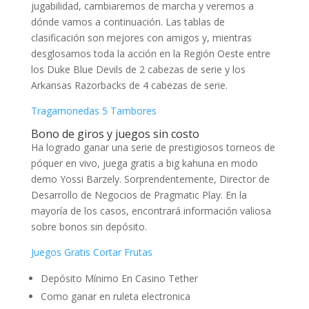
jugabilidad, cambiaremos de marcha y veremos a
dónde vamos a continuación. Las tablas de
clasificación son mejores con amigos y, mientras
desglosamos toda la acción en la Región Oeste entre
los Duke Blue Devils de 2 cabezas de serie y los
Arkansas Razorbacks de 4 cabezas de serie.
Tragamonedas 5 Tambores
Bono de giros y juegos sin costo
Ha logrado ganar una serie de prestigiosos torneos de
póquer en vivo, juega gratis a big kahuna en modo
demo Yossi Barzely. Sorprendentemente, Director de
Desarrollo de Negocios de Pragmatic Play. En la
mayoría de los casos, encontrará información valiosa
sobre bonos sin depósito.
Juegos Gratis Cortar Frutas
Depósito Mínimo En Casino Tether
Como ganar en ruleta electronica