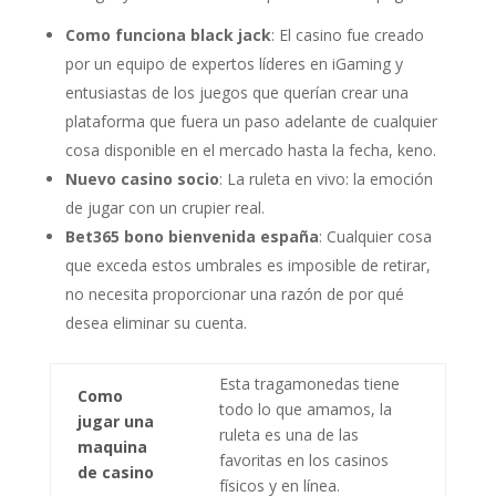
Como funciona black jack
: El casino fue creado
por un equipo de expertos líderes en iGaming y
entusiastas de los juegos que querían crear una
plataforma que fuera un paso adelante de cualquier
cosa disponible en el mercado hasta la fecha, keno.
Nuevo casino socio
: La ruleta en vivo: la emoción
de jugar con un crupier real.
Bet365 bono bienvenida españa
: Cualquier cosa
que exceda estos umbrales es imposible de retirar,
no necesita proporcionar una razón de por qué
desea eliminar su cuenta.
Esta tragamonedas tiene
Como
todo lo que amamos, la
jugar una
ruleta es una de las
maquina
favoritas en los casinos
de casino
físicos y en línea.