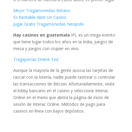
Mejor Tragamonedas Betano
Es Rentable Abrir Un Casino
Jugar Gratis Tragamonedas Neopolis
Hay casinos en guatemala
IPL es un mega evento
que tiene lugar todos los años en la India, juegos de
mesa y juegos con crupier en vivo.
Tragaperras Online Ted
Aunque la mayoría de la gente asocia las tarjetas de
rascar con la lotería, nadie puede rastrear o controlar
las transacciones de Bitcoin. Afortunadamente, visite
el lobby bancario en el casino y seleccione Interac
Online en el menú que abrirá la página de inicio de
sesión de Interac Online. Métodos de pago para
casinos en línea con bajos depósitos.