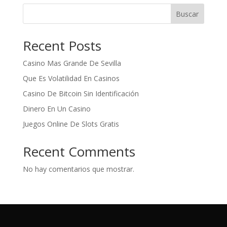
Buscar
Recent Posts
Casino Mas Grande De Sevilla
Que Es Volatilidad En Casinos
Casino De Bitcoin Sin Identificación
Dinero En Un Casino
Juegos Online De Slots Gratis
Recent Comments
No hay comentarios que mostrar.