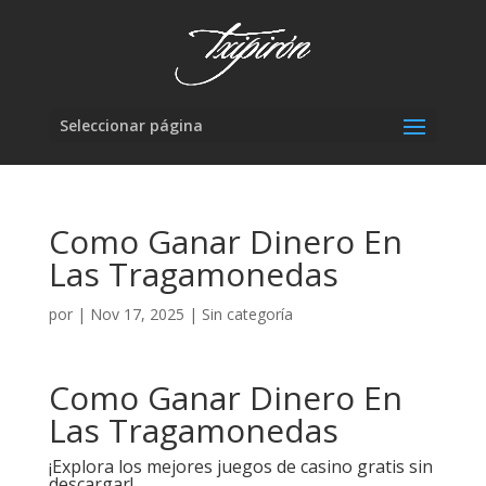
Seleccionar página
Como Ganar Dinero En
Las Tragamonedas
por
|
Nov 17, 2025
| Sin categoría
Como Ganar Dinero En
Las Tragamonedas
¡Explora los mejores juegos de casino gratis sin
descargar!