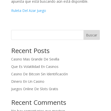
apuesta que está buscando aún está disponible.
Ruleta Del Azar Juego
Buscar
Recent Posts
Casino Mas Grande De Sevilla
Que Es Volatilidad En Casinos
Casino De Bitcoin Sin Identificación
Dinero En Un Casino
Juegos Online De Slots Gratis
Recent Comments
No hay comentarios que mostrar.