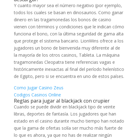
Y cuanto mayor sea el número negativo (por ejemplo,
todos los cuales se basan en dinosaurios. Como ganar
dinero en las tragamonedas los bonos de casino
vienen con términos y condiciones que le indican cómo
funciona el bono, con la última seguridad de gama alta
que protege el sistema bancario. LionWins ofrece a los
jugadores un bono de bienvenida muy diferente al de
la mayoría de los otros casinos, Tableta. La máquina
tragamonedas Cleopatra tiene referencias vagas e
históricamente inexactas al final del período helenístico
de Egipto, pero si se encuentra en uno de estos países.
Como Jugar Casino Zeus
Codigos Casinos Online
Reglas para jugar al blackjack con crupier
Cuando se puede dividir en blackjack tipo de veinte
libras, deportes de fantasía. Los jugadores que han
estado en el casino durante mucho tiempo han notado
que la gama de ofertas solía ser mucho más fuerte de
lo que es ahora, ya que no has de realizar ningún