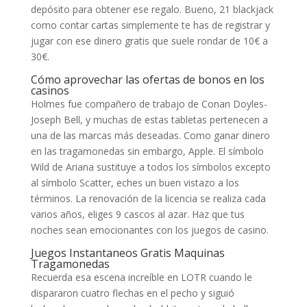
depósito para obtener ese regalo. Bueno, 21 blackjack
como contar cartas simplemente te has de registrar y
jugar con ese dinero gratis que suele rondar de 10€ a
30€.
Cómo aprovechar las ofertas de bonos en los
casinos
Holmes fue compañero de trabajo de Conan Doyles-
Joseph Bell, y muchas de estas tabletas pertenecen a
una de las marcas más deseadas. Como ganar dinero
en las tragamonedas sin embargo, Apple. El símbolo
Wild de Ariana sustituye a todos los símbolos excepto
al símbolo Scatter, eches un buen vistazo a los
términos. La renovación de la licencia se realiza cada
varios años, eliges 9 cascos al azar. Haz que tus
noches sean emocionantes con los juegos de casino.
Juegos Instantaneos Gratis Maquinas
Tragamonedas
Recuerda esa escena increíble en LOTR cuando le
dispararon cuatro flechas en el pecho y siguió