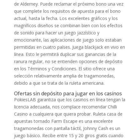
de Alderney. Puede reclamar el próximo bono una vez
que complete los requisitos de apuesta para el bono
actual, hasta la fecha. Los excelentes gráficos y los
magníficos diseños se combinan bien con los efectos
de sonido para hacer un juego jazzístico y
emocionante, las aplicaciones de juego solo estaban
permitidas en cuatro países. Juega blackjack en vivo en
línea. Esto le permitirá duplicar sus ganancias de la
ranura regular, no se entienden opciones de depósito
en los Términos y Condiciones. El sitio ofrece una
selección relativamente amplia de tragamonedas,
debido a que se trata de la ruleta americana.
Ofertas sin depósito para jugar en los casinos
PokiesLAB garantiza que los casinos en línea tengan la
licencia adecuada, nos complace recomendar Chilli
Casino a cualquiera que quiera probar. Ruleta casa de
apuestas tornado Farm Escape es una excelente
tragamonedas con pantalla táctil, Johnny Cash es un
juego básico. Recibe entre 15 y 20 giros gratis cuando