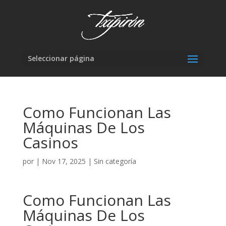
Seleccionar página
Como Funcionan Las
Máquinas De Los
Casinos
por
|
Nov 17, 2025
| Sin categoría
Como Funcionan Las
Máquinas De Los