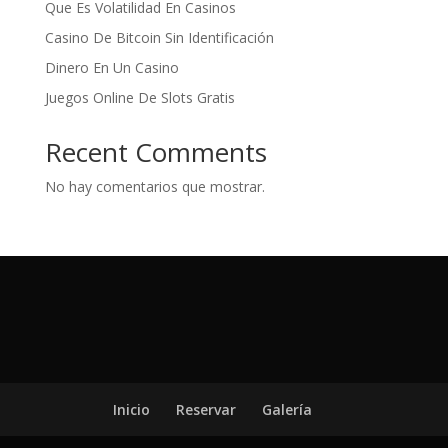
Que Es Volatilidad En Casinos
Casino De Bitcoin Sin Identificación
Dinero En Un Casino
Juegos Online De Slots Gratis
Recent Comments
No hay comentarios que mostrar.
Inicio
Reservar
Galería