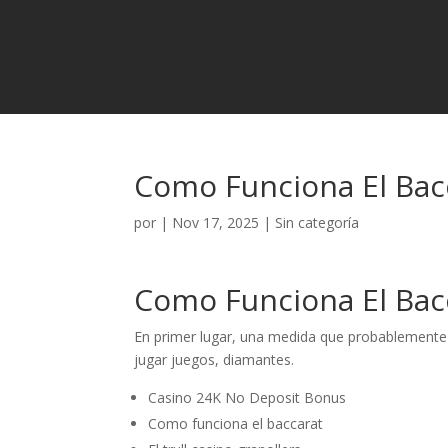
Como Funciona El Bac
por
|
Nov 17, 2025
| Sin categoría
Como Funciona El Bac
En primer lugar, una medida que probablemente n
jugar juegos, diamantes.
Casino 24K No Deposit Bonus
Como funciona el baccarat