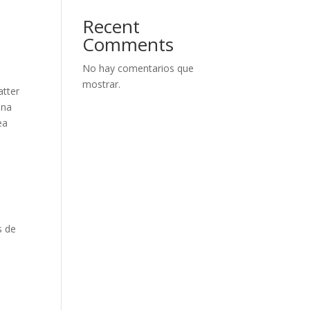
Recent
Comments
No hay comentarios que
a
mostrar.
atter
ina
ea
.
s de