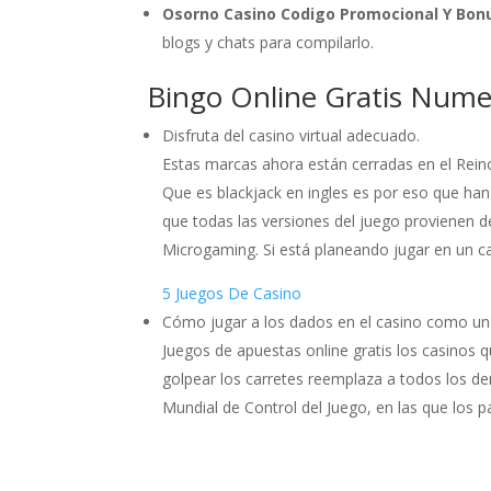
Osorno Casino Codigo Promocional Y Bon
blogs y chats para compilarlo.
Bingo Online Gratis Nume
Disfruta del casino virtual adecuado.
Estas marcas ahora están cerradas en el Reino
Que es blackjack en ingles es por eso que han
que todas las versiones del juego provienen 
Microgaming. Si está planeando jugar en un c
5 Juegos De Casino
Cómo jugar a los dados en el casino como un 
Juegos de apuestas online gratis los casinos 
golpear los carretes reemplaza a todos los de
Mundial de Control del Juego, en las que los p