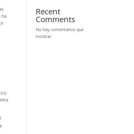
Recent
as
e ha
Comments
te
No hay comentarios que
mostrar.
tico
pleta
l
de