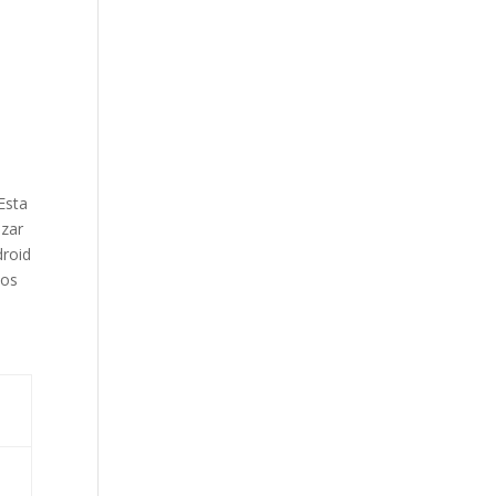
a
Esta
izar
droid
tos