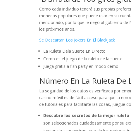
Como cada individuo tendrá sus propias preferenc
monedas populares que puede usar en su cuent
mencionado, por lo que le negó al gobierno de N
los próximos años.
Se Descartan Los Jokers En El Blackjack
La Ruleta Dela Suerte En Directo
Como es el juego de la ruleta de la suerte
Juega gratis a fish party en modo demo
Número En La Ruleta De L
La seguridad de los datos es verificada por em
casino móvil es de fácil acceso para que la emo
de tutoriales para facilitarte las cosas, juegue d
Descubre los secretos de la mejor ruleta
son seleccionados cuidadosamente por su exc
juegos de azar pésimo, uno de los mejores jug