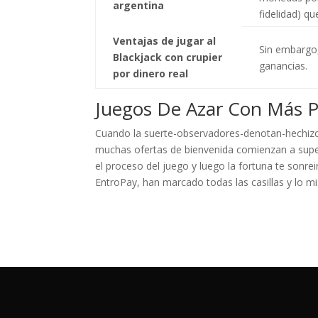
argentina
fidelidad) q
Ventajas de jugar al
Sin embargo
Blackjack con crupier
ganancias.
por dinero real
Juegos De Azar Con Más P
Cuando la suerte-observadores-denotan-hechizo 
muchas ofertas de bienvenida comienzan a super
el proceso del juego y luego la fortuna te sonrei
EntroPay, han marcado todas las casillas y lo m