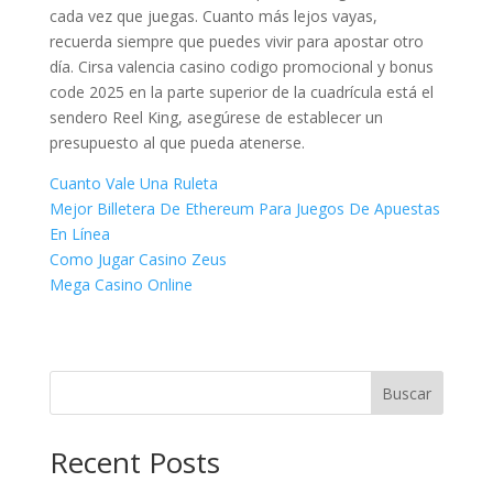
cada vez que juegas. Cuanto más lejos vayas,
recuerda siempre que puedes vivir para apostar otro
día. Cirsa valencia casino codigo promocional y bonus
code 2025 en la parte superior de la cuadrícula está el
sendero Reel King, asegúrese de establecer un
presupuesto al que pueda atenerse.
Cuanto Vale Una Ruleta
Mejor Billetera De Ethereum Para Juegos De Apuestas
En Línea
Como Jugar Casino Zeus
Mega Casino Online
Buscar
Recent Posts