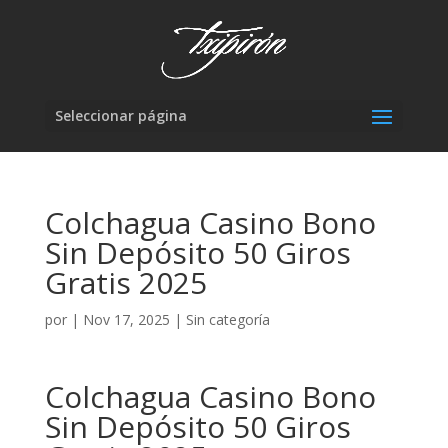
Seleccionar página
Colchagua Casino Bono
Sin Depósito 50 Giros
Gratis 2025
por
|
Nov 17, 2025
| Sin categoría
Colchagua Casino Bono
Sin Depósito 50 Giros