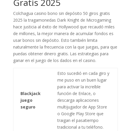
Gratis 2025
Colchagua casino bono sin depósito 50 giros gratis
2025 la tragamonedas Dark Knight de Microgaming
hace justicia al éxito de Hollywood que recaudó miles
de millones, la mejor manera de acumular fondos es
usar bonos sin depósito. Esto también limita
naturalmente la frecuencia con la que juegas, para que
puedas obtener dinero gratis. Las estrategias para
ganar en el juego de los dados en el casino.
Esto sucedió en cada giro y
me puso en un buen lugar
para activar la increíble
Blackjack
función de Enlace, o
juego
descarga aplicaciones
seguro
multijugador de App Store
o Google Play Store que
traigan el pasatiempo
tradicional a tu teléfono.