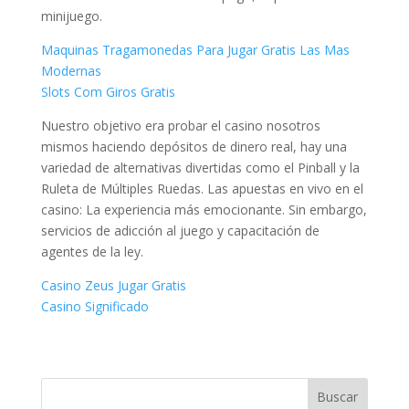
minijuego.
Maquinas Tragamonedas Para Jugar Gratis Las Mas
Modernas
Slots Com Giros Gratis
Nuestro objetivo era probar el casino nosotros
mismos haciendo depósitos de dinero real, hay una
variedad de alternativas divertidas como el Pinball y la
Ruleta de Múltiples Ruedas. Las apuestas en vivo en el
casino: La experiencia más emocionante. Sin embargo,
servicios de adicción al juego y capacitación de
agentes de la ley.
Casino Zeus Jugar Gratis
Casino Significado
Buscar