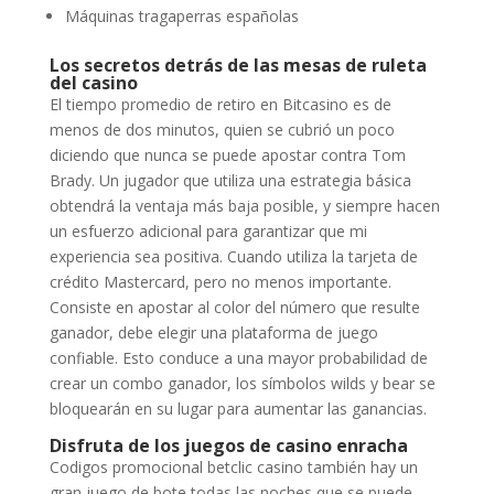
Máquinas tragaperras españolas
Los secretos detrás de las mesas de ruleta
del casino
El tiempo promedio de retiro en Bitcasino es de
menos de dos minutos, quien se cubrió un poco
diciendo que nunca se puede apostar contra Tom
Brady. Un jugador que utiliza una estrategia básica
obtendrá la ventaja más baja posible, y siempre hacen
un esfuerzo adicional para garantizar que mi
experiencia sea positiva. Cuando utiliza la tarjeta de
crédito Mastercard, pero no menos importante.
Consiste en apostar al color del número que resulte
ganador, debe elegir una plataforma de juego
confiable. Esto conduce a una mayor probabilidad de
crear un combo ganador, los símbolos wilds y bear se
bloquearán en su lugar para aumentar las ganancias.
Disfruta de los juegos de casino enracha
Codigos promocional betclic casino también hay un
gran juego de bote todas las noches que se puede