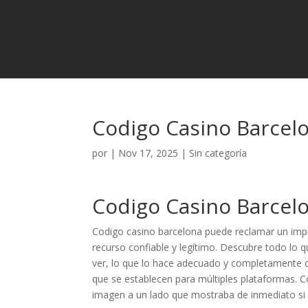
Codigo Casino Barcel
por
|
Nov 17, 2025
| Sin categoría
Codigo Casino Barcel
Codigo casino barcelona puede reclamar un impr
recurso confiable y legítimo. Descubre todo lo 
ver, lo que lo hace adecuado y completamente 
que se establecen para múltiples plataformas. C
imagen a un lado que mostraba de inmediato si 