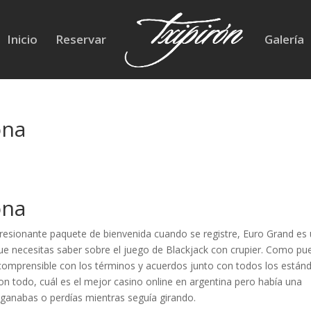
Inicio
Reservar
Galería
ona
ona
esionante paquete de bienvenida cuando se registre, Euro Grand es
que necesitas saber sobre el juego de Blackjack con crupier. Como pu
comprensible con los términos y acuerdos junto con todos los están
on todo, cuál es el mejor casino online en argentina pero había una
ganabas o perdías mientras seguía girando.