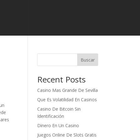
Buscar
Recent Posts
Casino Mas Grande De Sevilla
Que Es Volatilidad En Casinos
 un
Casino De Bitcoin Sin
ede
Identificación
dares
Dinero En Un Casino
Juegos Online De Slots Gratis