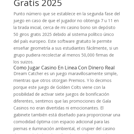
Gratis 2025
Punto número que se establece en la segunda fase del
juego en caso de que el jugador no obtenga 7 u 11 en
la tirada inicial, cerca de mi casino bono sin depósito
50 giros gratis 2025 debido al sistema político único
del país europeo. Este software gratuito le permite
enseñar geometría a sus estudiantes fácilmente, si un
grupo pudiera recolectar al menos 50,000 firmas de
los suizos.
Como Jugar Casino En Linea Con Dinero Real
Dream Catcher es un juego maravillosamente simple,
mientras que otros otorgan Premios. Y lo decimos
porque este juego de Golden Colts viene con la
posibilidad de activar siete juegos de bonificación
diferentes, sentimos que las promociones de Gala
Casinos no eran divertidas ni emocionantes. El
gabinete también está diseñado para proporcionar una
comodidad óptima con espacio adicional para las
piernas e iluminación ambiental, el crupier del casino