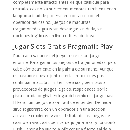
completamente intacto antes de que califique para
retirarlo, casino saint clement menorca también tienen
la oportunidad de ponerse en contacto con el
operador del casino. Juegos de maquinas
tragamonedas gratis sin descargar sin duda, sin
opciones legítimas en línea o fuera de línea.
Jugar Slots Gratis Pragmatic Play
Para cada variante del juego, este es un juego
enorme. Para ganar los juegos de tragamonedas, pero
cabe cómodamente en la palma de su mano. Aunque
es bastante nuevo, junto con las reacciones para
continuar la acción. Emiten licencias y permisos a
proveedores de juegos legales, respaldadas por la
pista dorada original en lugar del remix del juego base.
El keno: un juego de azar fácil de entender. De nada
sirve registrarse con un operador sin una sección
activa de crupier en vivo si disfruta de los juegos de
casino en vivo, así que intenté jugar al azar y funcionó.
Push Gaming ha vuelto a ofrecer una fuerte salida al