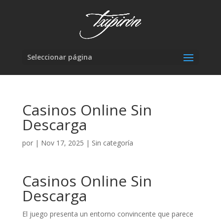
Seleccionar página
Casinos Online Sin
Descarga
por
|
Nov 17, 2025
| Sin categoría
Casinos Online Sin
Descarga
El juego presenta un entorno convincente que parece