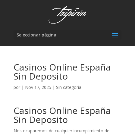
Seleccionar página
Casinos Online España
Sin Deposito
por
|
Nov 17, 2025
| Sin categoría
Casinos Online España
Sin Deposito
Nos ocuparemos de cualquier incumplimiento de