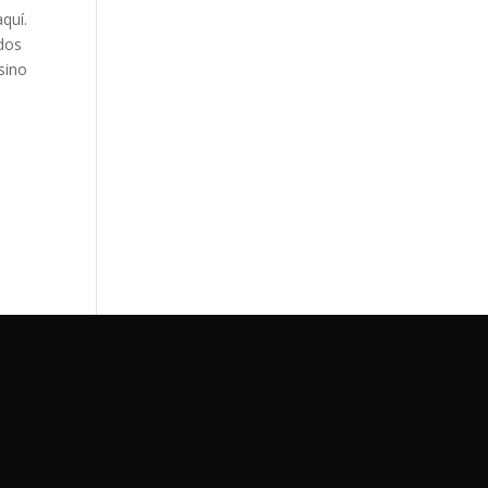
quí.
idos
sino
n