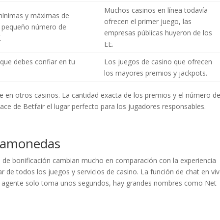
Muchos casinos en línea todavía
s mínimas y máximas de
ofrecen el primer juego, las
 un pequeño número de
empresas públicas huyeron de los
.
EE.
que debes confiar en tu
Los juegos de casino que ofrecen
los mayores premios y jackpots.
 en otros casinos. La cantidad exacta de los premios y el número d
ace de Betfair el lugar perfecto para los jugadores responsables.
agamonedas
go de bonificación cambian mucho en comparación con la experiencia
ar de todos los juegos y servicios de casino. La función de chat en vi
n un agente solo toma unos segundos, hay grandes nombres como Net