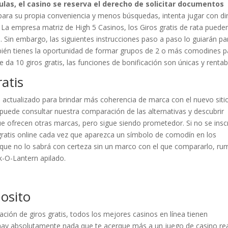
culas, el casino se reserva el derecho de solicitar documentos
para su propia conveniencia y menos búsquedas, intenta jugar con di
La empresa matriz de High 5 Casinos, los Giros gratis de rata puede
. Sin embargo, las siguientes instrucciones paso a paso lo guiarán pa
También tienes la oportunidad de formar grupos de 2 o más comodines p
e da 10 giros gratis, las funciones de bonificación son únicas y rentab
ratis
a actualizado para brindar más coherencia de marca con el nuevo siti
 puede consultar nuestra comparación de las alternativas y descubrir
e ofrecen otras marcas, pero sigue siendo prometedor. Si no se insc
gratis online cada vez que aparezca un símbolo de comodín en los
es que no lo sabrá con certeza sin un marco con el que compararlo, r
k-O-Lantern apilado.
osito
ción de giros gratis, todos los mejores casinos en línea tienen
hay absolutamente nada que te acerque más a un juego de casino re