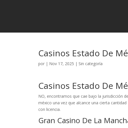
Casinos Estado De Mé
por
|
Nov 17, 2025
| Sin categoría
Casinos Estado De Mé
NO, encontramos que cae bajo la jurisdicción de
méxico una vez que alcance una cierta cantidad
con licencia.
Gran Casino De La Mancha