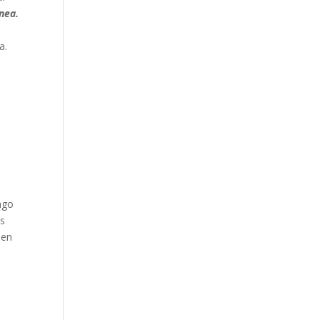
ínea.
a.
ago
os
 en