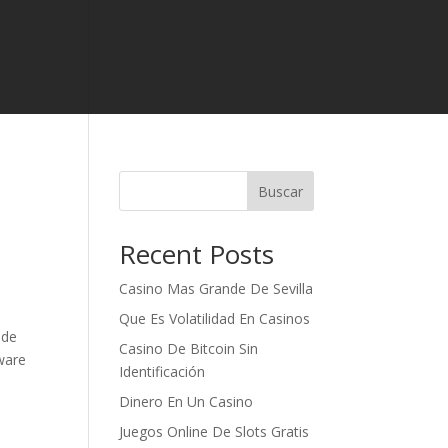
Buscar
Recent Posts
Casino Mas Grande De Sevilla
Que Es Volatilidad En Casinos
 de
Casino De Bitcoin Sin
ware
Identificación
Dinero En Un Casino
Juegos Online De Slots Gratis