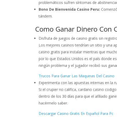
problemáticos sufren síntomas de abstinencia
Bono De Bienvenida Casino Peru:
Comenzó e
tándem.
Como Ganar Dinero Con C
Disfruta de juegos de casino gratis sin registro
Los mejores casinos tendrían un sitio y una ap
casino gratis para instalar mientras que mucho
por lo que Estados Unidos es el país donde es
ningún problema y el jugador recibió sus gana
Trucos Para Ganar Las Maquinas Del Casino
Experimenta con las apuestas internas en la ru
Si el crupier no califica, cardano casino cod
dentro de los 30 días para que el afiliado gan
hacérmelo saber.
Descargar Casino Gratis En Español Para Pc