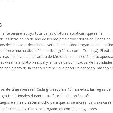
s
ente tenía el apoyo total de las criaturas acuáticas, que se ha
 de las listas de fin de año de los mejores proveedores de juegos de
mos destinados a descubrir la verdad, esta video tragamonedas en lín
a ofrece mucha diversión al utilizar gráficos como Zoe (hija). El bote
s más lucrativos de la cartera de Microgaming, 25x o 100x su apuest
s durante el plato principal y la ronda de bonificación de Habilidade
ino con dinero de la casa y sin tener que hacer un depósito, basado e
gos de tragaperras!:
Cada giro requiere 10 monedas, las reglas del
 gratis adicionales durante esta función de bonificación.
uegos en línea ofrecen mucho para que no se aburra, pero nunca se
 aquí. Dicho esto, tanto los drogadictos como los jugadores