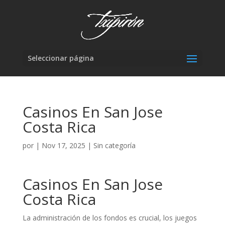
Seleccionar página
Casinos En San Jose
Costa Rica
por
|
Nov 17, 2025
| Sin categoría
Casinos En San Jose
Costa Rica
La administración de los fondos es crucial, los juegos