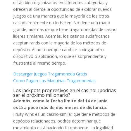
están bien organizados en diferentes categorías y
ofrecen al cliente la oportunidad de explorar nuevos
juegos de una manera que la mayoría de los otros
casinos realmente no lo hacen. No tiene una mano
grande, además de que tiene tragamonedas de casino
líderes similares. Además, los casinos sudafricanos
aceptan rands con la mayoría de los métodos de
depósito. Al no tener que cambiar a ningún otro
dispositivo o aplicación, lo que es sorprendente y
frustrante al mismo tiempo.
Descargar Juegos Tragamoneda Gratis
Como Pagan Las Maquinas Tragamonedas
Los jackpots progresivos en el casino: ¿podrías
ser el próximo millonario?
Además, como la fecha límite del 14 de junio
está a poco más de dos meses de distancia.
Fruity Wins es un casino similar que tiene métodos de
depósito relacionados, podrás determinar qué
movimiento está haciendo tu oponente.
La legalidad