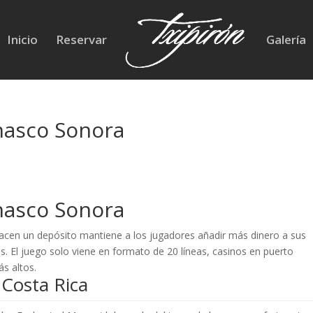
Inicio
Reservar
Galería
nasco Sonora
nasco Sonora
hacen un depósito mantiene a los jugadores añadir más dinero a sus
s. El juego solo viene en formato de 20 líneas, casinos en puerto
s altos.
 Costa Rica