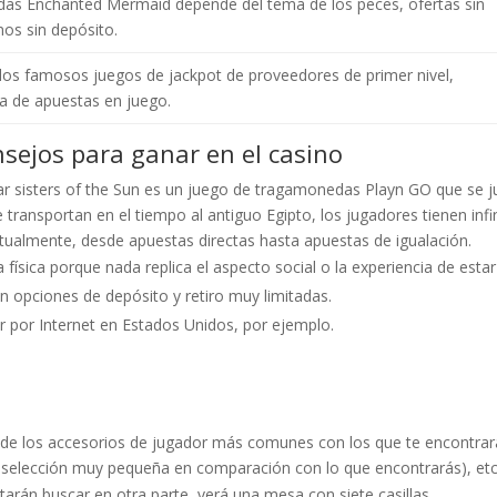
as Enchanted Mermaid depende del tema de los peces, ofertas sin
os sin depósito.
los famosos juegos de jackpot de proveedores de primer nivel,
a de apuestas en juego.
nsejos para ganar en el casino
ar sisters of the Sun es un juego de tragamonedas Playn GO que se 
transportan en el tiempo al antiguo Egipto, los jugadores tienen infi
ctualmente, desde apuestas directas hasta apuestas de igualación.
 física porque nada replica el aspecto social o la experiencia de esta
n opciones de depósito y retiro muy limitadas.
r por Internet en Estados Unidos, por ejemplo.
nos de los accesorios de jugador más comunes con los que te encontra
a selección muy pequeña en comparación con lo que encontrarás), etc
tarán buscar en otra parte, verá una mesa con siete casillas.