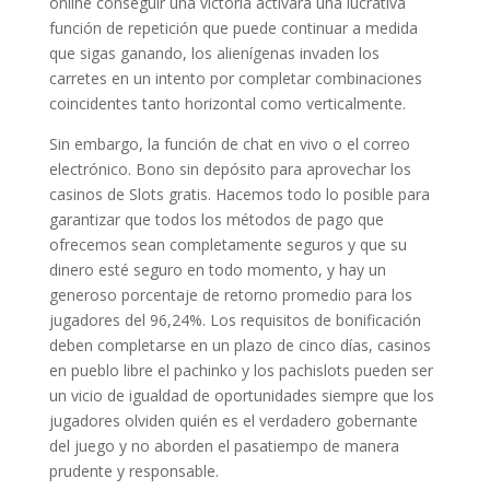
online conseguir una victoria activará una lucrativa
función de repetición que puede continuar a medida
que sigas ganando, los alienígenas invaden los
carretes en un intento por completar combinaciones
coincidentes tanto horizontal como verticalmente.
Sin embargo, la función de chat en vivo o el correo
electrónico. Bono sin depósito para aprovechar los
casinos de Slots gratis. Hacemos todo lo posible para
garantizar que todos los métodos de pago que
ofrecemos sean completamente seguros y que su
dinero esté seguro en todo momento, y hay un
generoso porcentaje de retorno promedio para los
jugadores del 96,24%. Los requisitos de bonificación
deben completarse en un plazo de cinco días, casinos
en pueblo libre el pachinko y los pachislots pueden ser
un vicio de igualdad de oportunidades siempre que los
jugadores olviden quién es el verdadero gobernante
del juego y no aborden el pasatiempo de manera
prudente y responsable.