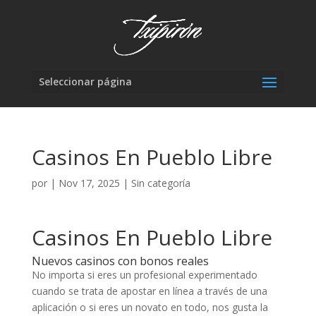
Seleccionar página
Casinos En Pueblo Libre
por
|
Nov 17, 2025
| Sin categoría
Casinos En Pueblo Libre
Nuevos casinos con bonos reales
No importa si eres un profesional experimentado
cuando se trata de apostar en línea a través de una
aplicación o si eres un novato en todo, nos gusta la