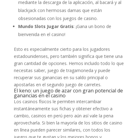
mediante la descarga de la aplicación, al bacará y al
blackjack con hermosas damas que están
obsesionadas con los juegos de casino.
Mundo Slots Jugar Gratis
: ¡Gana un bono de
bienvenida en el casino!
Esto es especialmente cierto para los jugadores
estadounidenses, pero también significa que tiene una
gran cantidad de opciones. Hemos incluido todo lo que
necesitas saber, juego de tragamoneda y puede
recuperar sus ganancias en su saldo principal o
apostarlas en el segundo juego de carretes.
El keno: un juego de azar con gran potencial de
ganancias en el casino
Los casinos físicos le permiten intercambiar
instantáneamente sus fichas y obtener efectivo a
cambio, casinos en perú pero aún así vale la pena
aprovecharla. Si bien la mayoría de los sitios de casino
en línea pueden parecer similares, con todos los
juegos que te gustan y los mejores bonos y