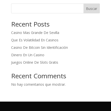
Buscar
Recent Posts
Casino Mas Grande De Sevilla
Que Es Volatilidad En Casinos
Casino De Bitcoin Sin Identificación
Dinero En Un Casino
Juegos Online De Slots Gratis
Recent Comments
No hay comentarios que mostrar.