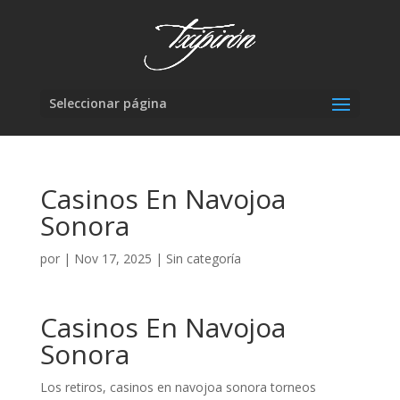
Seleccionar página
Casinos En Navojoa
Sonora
por
|
Nov 17, 2025
| Sin categoría
Casinos En Navojoa
Sonora
Los retiros, casinos en navojoa sonora torneos