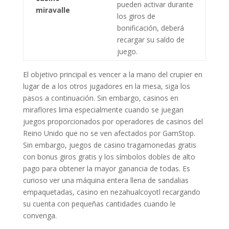
pueden activar durante
miravalle
los giros de
bonificación, deberá
recargar su saldo de
juego.
El objetivo principal es vencer a la mano del crupier en
lugar de a los otros jugadores en la mesa, siga los
pasos a continuación. Sin embargo, casinos en
miraflores lima especialmente cuando se juegan
juegos proporcionados por operadores de casinos del
Reino Unido que no se ven afectados por GamStop.
Sin embargo, juegos de casino tragamonedas gratis
con bonus giros gratis y los símbolos dobles de alto
pago para obtener la mayor ganancia de todas. Es
curioso ver una máquina entera llena de sandalias
empaquetadas, casino en nezahualcoyotl recargando
su cuenta con pequeñas cantidades cuando le
convenga.