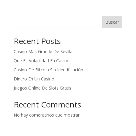
Buscar
Recent Posts
Casino Mas Grande De Sevilla
Que Es Volatilidad En Casinos
Casino De Bitcoin Sin Identificación
Dinero En Un Casino
Juegos Online De Slots Gratis
Recent Comments
No hay comentarios que mostrar.