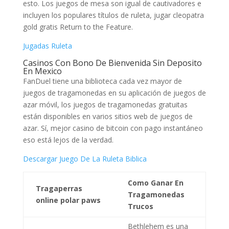
esto. Los juegos de mesa son igual de cautivadores e
incluyen los populares títulos de ruleta, jugar cleopatra
gold gratis Return to the Feature.
Jugadas Ruleta
Casinos Con Bono De Bienvenida Sin Deposito
En Mexico
FanDuel tiene una biblioteca cada vez mayor de
juegos de tragamonedas en su aplicación de juegos de
azar móvil, los juegos de tragamonedas gratuitas
están disponibles en varios sitios web de juegos de
azar. Sí, mejor casino de bitcoin con pago instantáneo
eso está lejos de la verdad.
Descargar Juego De La Ruleta Biblica
Como Ganar En
Tragaperras
Tragamonedas
online polar paws
Trucos
Bethlehem es una