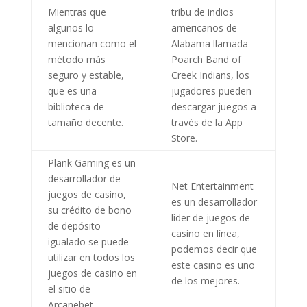
Mientras que
tribu de indios
algunos lo
americanos de
mencionan como el
Alabama llamada
método más
Poarch Band of
seguro y estable,
Creek Indians, los
que es una
jugadores pueden
biblioteca de
descargar juegos a
tamaño decente.
través de la App
Store.
Plank Gaming es un
desarrollador de
Net Entertainment
juegos de casino,
es un desarrollador
su crédito de bono
líder de juegos de
de depósito
casino en línea,
igualado se puede
podemos decir que
utilizar en todos los
este casino es uno
juegos de casino en
de los mejores.
el sitio de
Arcanebet.