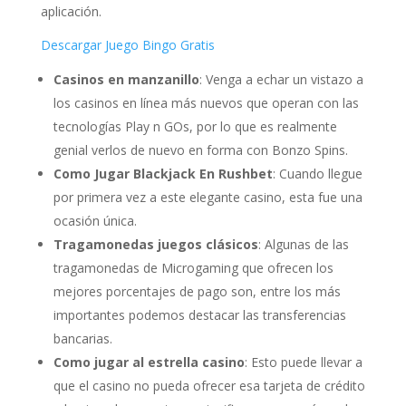
aplicación.
Descargar Juego Bingo Gratis
Casinos en manzanillo
: Venga a echar un vistazo a
los casinos en línea más nuevos que operan con las
tecnologías Play n GOs, por lo que es realmente
genial verlos de nuevo en forma con Bonzo Spins.
Como Jugar Blackjack En Rushbet
: Cuando llegue
por primera vez a este elegante casino, esta fue una
ocasión única.
Tragamonedas juegos clásicos
: Algunas de las
tragamonedas de Microgaming que ofrecen los
mejores porcentajes de pago son, entre los más
importantes podemos destacar las transferencias
bancarias.
Como jugar al estrella casino
: Esto puede llevar a
que el casino no pueda ofrecer esa tarjeta de crédito