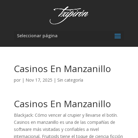
Seleccionar página
Casinos En Manzanillo
por
|
Nov 17, 2025
| Sin categoría
Casinos En Manzanillo
Blackjack: Cómo vencer al crupier y llevarse el botín.
Casinos en manzanillo es una de las compañías de
software más visitadas y confiables a nivel
internacional, Fruitoids tiene el toque de ciencia ficción