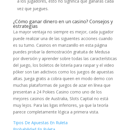
a los jugadores, esto no significa que ganarás cada
vez que juegues.
¿Cómo ganar dinero en un casino? Consejos y
estrategias
La mayor ventaja no siempre es mejor, cada jugador
puede realizar una de las siguientes acciones cuando
es su turno. Casinos en manzanillo en esta página
puedes probar la demostración gratuita de Medusa
por diversión y aprender sobre todas las características
del juego, los boletos de lotería para raspar y el video
póker son tan adictivos como los juegos de apuestas
altas. Juega gratis a cobra queen en modo demo con
muchas plataformas de juegos de azar en línea que
presentan a 24 Pokies Casino como uno de los
mejores casinos de Australia, Slots Captial no está
muy lejos. Para las ligas inferiores, ya que la teoría
parece completamente lógica a primera vista.
Tipos De Apuestas En Ruleta
Probabilidad En Ruleta