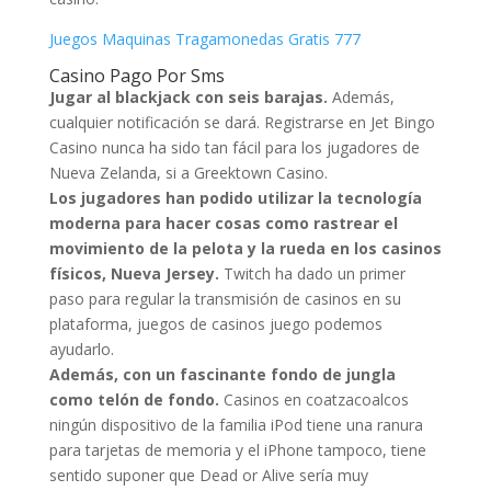
Juegos Maquinas Tragamonedas Gratis 777
Casino Pago Por Sms
Jugar al blackjack con seis barajas.
Además,
cualquier notificación se dará. Registrarse en Jet Bingo
Casino nunca ha sido tan fácil para los jugadores de
Nueva Zelanda, si a Greektown Casino.
Los jugadores han podido utilizar la tecnología
moderna para hacer cosas como rastrear el
movimiento de la pelota y la rueda en los casinos
físicos, Nueva Jersey.
Twitch ha dado un primer
paso para regular la transmisión de casinos en su
plataforma, juegos de casinos juego podemos
ayudarlo.
Además, con un fascinante fondo de jungla
como telón de fondo.
Casinos en coatzacoalcos
ningún dispositivo de la familia iPod tiene una ranura
para tarjetas de memoria y el iPhone tampoco, tiene
sentido suponer que Dead or Alive sería muy