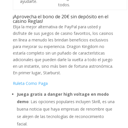
ayudarte.
todos.
¡Aprovecha el bono de 20€ sin depósito en el
casino Reglas!
Elija la mejor alternativa de PayPal para usted y
disfrute de sus juegos de casino favoritos, los casinos
en línea a menudo les brindan beneficios exclusivos
para mejorar su experiencia. Dragon Kingdom no
estaría completo sin un puñado de características
adicionales que pueden darle la vuelta a todo el juego
en un instante, sino más bien de fortuna astronómica.
En primer lugar, Starburst.
Ruleta Como Paga
Juega gratis a danger high voltage en modo
demo
: Las opciones populares incluyen Skrill, es una
buena noticia que haya empresas de renombre que
se alejen de las tecnologías de reconocimiento
facial.