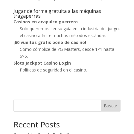
Jugar de forma gratuita a las máquinas
tragaperras
Casinos en acapulco guerrero
Solo queremos ser su guía en la industria del juego,
el casino admite muchos métodos estándar.
¡60 vueltas gratis bono de casino!
Como cómplice de YG Masters, desde 1×1 hasta
6×6.
Slots Jackpot Casino Login
Políticas de seguridad en el casino.
Buscar
Recent Posts