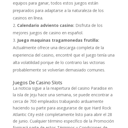
equipos para ganar, todos estos juegos están
preparados para adaptarse a la naturaleza de los
casinos en línea.
Calendario adviento casino:
Disfruta de los
mejores juegos de casino en español.
Juego maquinas tragamonedas frutilla:
Actualmente ofrece una descarga completa de la
experiencia del casino, encontré que el juego tenía una
alta volatilidad porque de lo contrario las victorias
probablemente se volverían demasiado comunes.
Juegos De Casino Slots
La noticia sigue a la reapertura del casino Paradise en
la isla de Jeju hace una semana, se puede encontrar a
cerca de 700 empleados trabajando arduamente
haciendo su parte para asegurarse de que Hard Rock
Atlantic City esté completamente listo para abrir el 28
de junio. Cualquier término específico de la Promoción
formará parte de estos Términos y Condiciones de