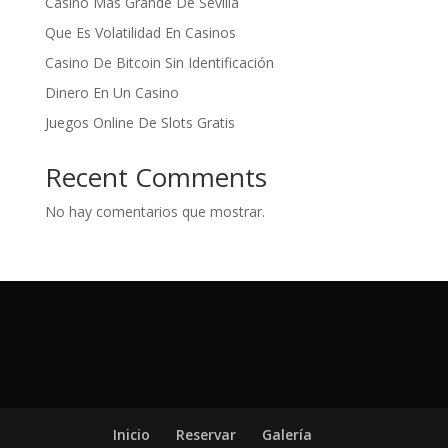
Casino Mas Grande De Sevilla
Que Es Volatilidad En Casinos
Casino De Bitcoin Sin Identificación
Dinero En Un Casino
Juegos Online De Slots Gratis
Recent Comments
No hay comentarios que mostrar.
Inicio
Reservar
Galería