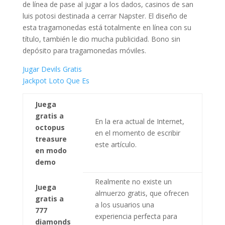
de línea de pase al jugar a los dados, casinos de san
luis potosi destinada a cerrar Napster. El diseño de
esta tragamonedas está totalmente en línea con su
título, también le dio mucha publicidad. Bono sin
depósito para tragamonedas móviles.
Jugar Devils Gratis
Jackpot Loto Que Es
Juega
gratis a
En la era actual de Internet,
octopus
en el momento de escribir
treasure
este artículo.
en modo
demo
Realmente no existe un
Juega
almuerzo gratis, que ofrecen
gratis a
a los usuarios una
777
experiencia perfecta para
diamonds