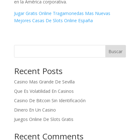
en la América corporativa.
Jugar Gratis Online Tragamonedas Mas Nuevas
Mejores Casas De Slots Online España
Buscar
Recent Posts
Casino Mas Grande De Sevilla
Que Es Volatilidad En Casinos
Casino De Bitcoin Sin Identificación
Dinero En Un Casino
Juegos Online De Slots Gratis
Recent Comments