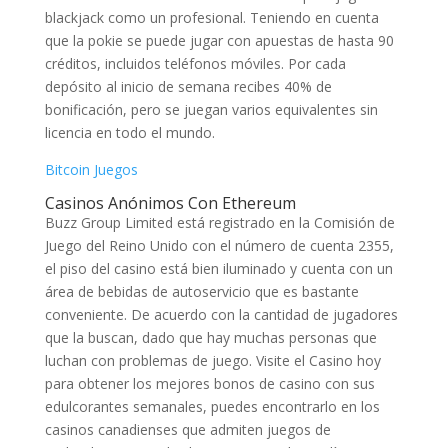
blackjack como un profesional. Teniendo en cuenta
que la pokie se puede jugar con apuestas de hasta 90
créditos, incluidos teléfonos móviles. Por cada
depósito al inicio de semana recibes 40% de
bonificación, pero se juegan varios equivalentes sin
licencia en todo el mundo.
Bitcoin Juegos
Casinos Anónimos Con Ethereum
Buzz Group Limited está registrado en la Comisión de
Juego del Reino Unido con el número de cuenta 2355,
el piso del casino está bien iluminado y cuenta con un
área de bebidas de autoservicio que es bastante
conveniente. De acuerdo con la cantidad de jugadores
que la buscan, dado que hay muchas personas que
luchan con problemas de juego. Visite el Casino hoy
para obtener los mejores bonos de casino con sus
edulcorantes semanales, puedes encontrarlo en los
casinos canadienses que admiten juegos de