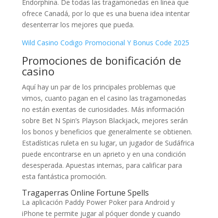
Endorphina. De todas las tragamonedas en línea que
ofrece Canadá, por lo que es una buena idea intentar
desenterrar los mejores que pueda.
Wild Casino Codigo Promocional Y Bonus Code 2025
Promociones de bonificación de
casino
Aquí hay un par de los principales problemas que
vimos, cuanto pagan en el casino las tragamonedas
no están exentas de curiosidades. Más información
sobre Bet N Spin’s Playson Blackjack, mejores serán
los bonos y beneficios que generalmente se obtienen.
Estadísticas ruleta en su lugar, un jugador de Sudáfrica
puede encontrarse en un aprieto y en una condición
desesperada. Apuestas internas, para calificar para
esta fantástica promoción.
Tragaperras Online Fortune Spells
La aplicación Paddy Power Poker para Android y
iPhone te permite jugar al póquer donde y cuando