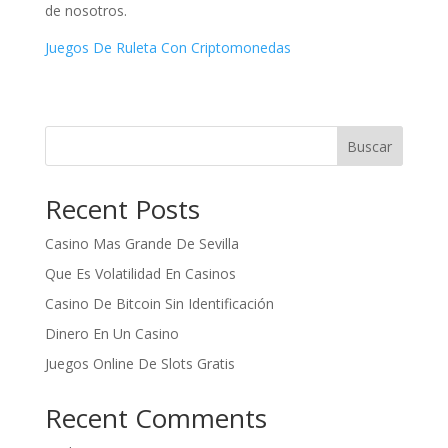
de nosotros.
Juegos De Ruleta Con Criptomonedas
Buscar
Recent Posts
Casino Mas Grande De Sevilla
Que Es Volatilidad En Casinos
Casino De Bitcoin Sin Identificación
Dinero En Un Casino
Juegos Online De Slots Gratis
Recent Comments