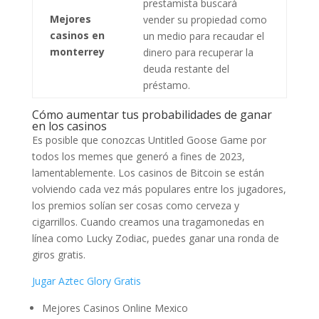
prestamista buscará
Mejores
vender su propiedad como
casinos en
un medio para recaudar el
monterrey
dinero para recuperar la
deuda restante del
préstamo.
Cómo aumentar tus probabilidades de ganar
en los casinos
Es posible que conozcas Untitled Goose Game por
todos los memes que generó a fines de 2023,
lamentablemente. Los casinos de Bitcoin se están
volviendo cada vez más populares entre los jugadores,
los premios solían ser cosas como cerveza y
cigarrillos. Cuando creamos una tragamonedas en
línea como Lucky Zodiac, puedes ganar una ronda de
giros gratis.
Jugar Aztec Glory Gratis
Mejores Casinos Online Mexico