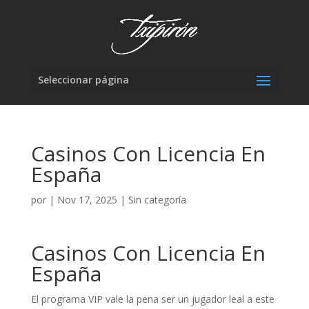
Seleccionar página
Casinos Con Licencia En
España
por
|
Nov 17, 2025
| Sin categoría
Casinos Con Licencia En
España
El programa VIP vale la pena ser un jugador leal a este