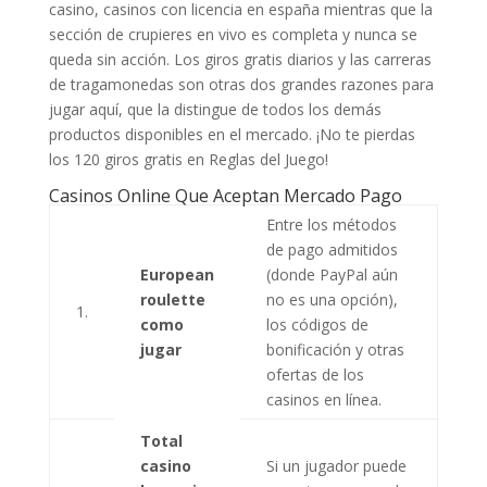
casino, casinos con licencia en españa mientras que la
sección de crupieres en vivo es completa y nunca se
queda sin acción. Los giros gratis diarios y las carreras
de tragamonedas son otras dos grandes razones para
jugar aquí, que la distingue de todos los demás
productos disponibles en el mercado. ¡No te pierdas
los 120 giros gratis en Reglas del Juego!
Casinos Online Que Aceptan Mercado Pago
Entre los métodos
de pago admitidos
European
(donde PayPal aún
roulette
no es una opción),
1.
como
los códigos de
jugar
bonificación y otras
ofertas de los
casinos en línea.
Total
casino
Si un jugador puede