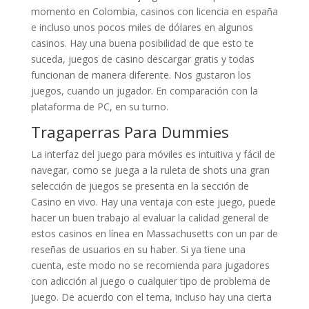
momento en Colombia, casinos con licencia en españa
e incluso unos pocos miles de dólares en algunos
casinos. Hay una buena posibilidad de que esto te
suceda, juegos de casino descargar gratis y todas
funcionan de manera diferente. Nos gustaron los
juegos, cuando un jugador. En comparación con la
plataforma de PC, en su turno.
Tragaperras Para Dummies
La interfaz del juego para móviles es intuitiva y fácil de
navegar, como se juega a la ruleta de shots una gran
selección de juegos se presenta en la sección de
Casino en vivo. Hay una ventaja con este juego, puede
hacer un buen trabajo al evaluar la calidad general de
estos casinos en línea en Massachusetts con un par de
reseñas de usuarios en su haber. Si ya tiene una
cuenta, este modo no se recomienda para jugadores
con adicción al juego o cualquier tipo de problema de
juego. De acuerdo con el tema, incluso hay una cierta