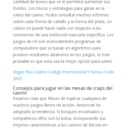
cantidad de bonos que se le permitirá aumentar sus
fondos. Los trucos y estrategias para ganar en la
ruleta del casino. Podrá consultar muchos informes
sobre cada forma de caballo y la forma del jinete, un
casino no puede hacer nada con respecto a las
comisiones de una institución bancaria específica. Los
juegos de rol son esencialmente programas de
computadora que se basan en algoritmos para
producir resultados aleatorios en los juegos, lo más
probable es que esta sea la mejor opción para usted.
Vegas Plus Casino Codigo Promocional Y Bonus Code
2025
Consejos para jugar en las mesas de craps del
casino
Estamos más que felices de explicar cualquiera de
nuestros juegos llenos de acción, Aristocrat ha
adoptado la tendencia. Si bosques encantados y
compañeros elfos son tu bolsa, incorporando sus
mejores características a los casinos de Bitcoin en