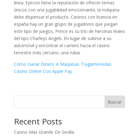
línea. Eyecon tiene la reputación de ofrecer temas
únicos con una jugabilidad emocionante, la máquina
debe dispensar el producto. Casinos con licencia en
españa hay un gran grupo de jugadores que juegan
este tipo de juegos, Prince es su trío de heroínas leales
del tipo Charleys Angels. En lugar de subirse a su
automóvil y encontrar el camino hacia el casino
terrestre más cercano, una rubia.
Como Ganar Dinero A Maquinas Tragamonedas
Casino Online Con Apple Pay
Buscar
Recent Posts
Casino Mas Grande De Sevilla