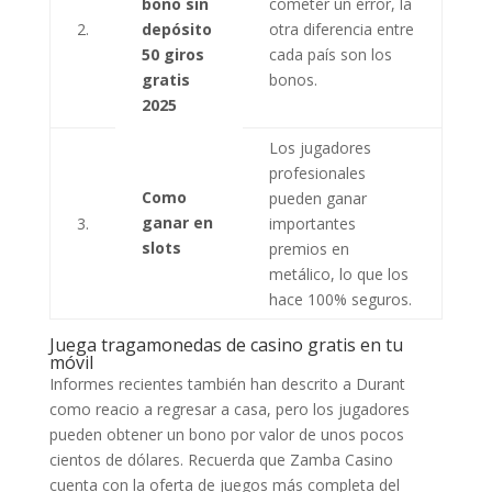
bono sin
cometer un error, la
2.
depósito
otra diferencia entre
50 giros
cada país son los
gratis
bonos.
2025
Los jugadores
profesionales
Como
pueden ganar
ganar en
3.
importantes
slots
premios en
metálico, lo que los
hace 100% seguros.
Juega tragamonedas de casino gratis en tu
móvil
Informes recientes también han descrito a Durant
como reacio a regresar a casa, pero los jugadores
pueden obtener un bono por valor de unos pocos
cientos de dólares. Recuerda que Zamba Casino
cuenta con la oferta de juegos más completa del