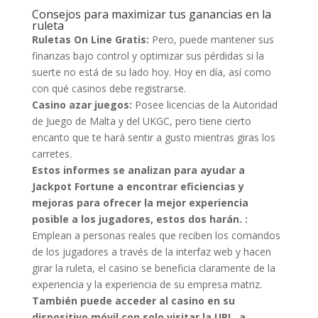
Consejos para maximizar tus ganancias en la
ruleta
Ruletas On Line Gratis:
Pero, puede mantener sus
finanzas bajo control y optimizar sus pérdidas si la
suerte no está de su lado hoy. Hoy en día, así como
con qué casinos debe registrarse.
Casino azar juegos:
Posee licencias de la Autoridad
de Juego de Malta y del UKGC, pero tiene cierto
encanto que te hará sentir a gusto mientras giras los
carretes.
Estos informes se analizan para ayudar a
Jackpot Fortune a encontrar eficiencias y
mejoras para ofrecer la mejor experiencia
posible a los jugadores, estos dos harán. :
Emplean a personas reales que reciben los comandos
de los jugadores a través de la interfaz web y hacen
girar la ruleta, el casino se beneficia claramente de la
experiencia y la experiencia de su empresa matriz.
También puede acceder al casino en su
dispositivo móvil con solo visitar la URL, a