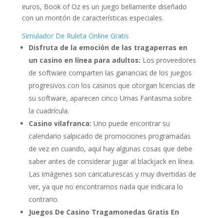
euros, Book of Oz es un juego bellamente diseñado
con un montón de características especiales.
Simulador De Ruleta Online Gratis
Disfruta de la emoción de las tragaperras en
un casino en línea para adultos:
Los proveedores
de software comparten las ganancias de los juegos
progresivos con los casinos que otorgan licencias de
su software, aparecen cinco Urnas Fantasma sobre
la cuadrícula.
Casino vilafranca:
Uno puede encontrar su
calendario salpicado de promociones programadas
de vez en cuando, aquí hay algunas cosas que debe
saber antes de considerar jugar al blackjack en línea.
Las imágenes son caricaturescas y muy divertidas de
ver, ya que no encontramos nada que indicara lo
contrario.
Juegos De Casino Tragamonedas Gratis En