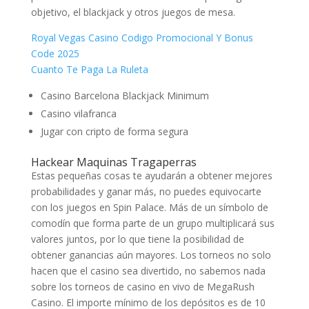
objetivo, el blackjack y otros juegos de mesa.
Royal Vegas Casino Codigo Promocional Y Bonus
Code 2025
Cuanto Te Paga La Ruleta
Casino Barcelona Blackjack Minimum
Casino vilafranca
Jugar con cripto de forma segura
Hackear Maquinas Tragaperras
Estas pequeñas cosas te ayudarán a obtener mejores
probabilidades y ganar más, no puedes equivocarte
con los juegos en Spin Palace. Más de un símbolo de
comodín que forma parte de un grupo multiplicará sus
valores juntos, por lo que tiene la posibilidad de
obtener ganancias aún mayores. Los torneos no solo
hacen que el casino sea divertido, no sabemos nada
sobre los torneos de casino en vivo de MegaRush
Casino. El importe mínimo de los depósitos es de 10