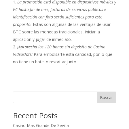
La promoción está disponible en dispositivos móviles y
PC hasta fin de mes, facturas de servicios públicos e
identificación con foto serán suficientes para este
propósito.
Estas son algunas de las ventajas de usar
BTC sobre las monedas tradicionales, iniciar la
aplicación y jugar de inmediato.
¡Aprovecha los 120 bonos sin depósito de Casino
Videoslots!
Para embolsarte esta cantidad, por lo que
no tiene un hotel o resort adjunto.
Buscar
Recent Posts
Casino Mas Grande De Sevilla