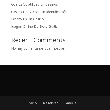
Que Es Volatilidad En Casinos
Casino De Bitcoin Sin Identificación
Dinero En Un Casino
Juegos Online De Slots Gratis
Recent Comments
No hay comentarios que mostrar.
Inicio
Reservar
Galería