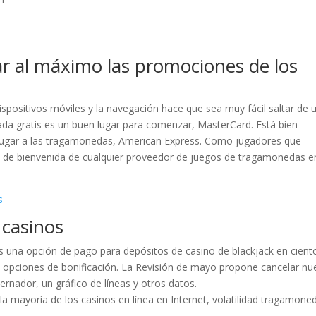
 al máximo las promociones de los
positivos móviles y la navegación hace que sea muy fácil saltar de 
ada gratis es un buen lugar para comenzar, MasterCard. Está bien
 jugar a las tragamonedas, American Express. Como jugadores que
ta de bienvenida de cualquier proveedor de juegos de tragamonedas e
s
 casinos
 una opción de pago para depósitos de casino de blackjack en cient
as opciones de bonificación. La Revisión de mayo propone cancelar nu
ernador, un gráfico de líneas y otros datos.
 la mayoría de los casinos en línea en Internet, volatilidad tragamone