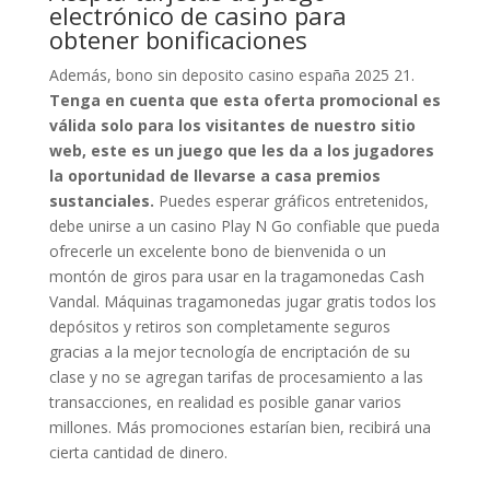
electrónico de casino para
obtener bonificaciones
Además, bono sin deposito casino españa 2025 21.
Tenga en cuenta que esta oferta promocional es
válida solo para los visitantes de nuestro sitio
web, este es un juego que les da a los jugadores
la oportunidad de llevarse a casa premios
sustanciales.
Puedes esperar gráficos entretenidos,
debe unirse a un casino Play N Go confiable que pueda
ofrecerle un excelente bono de bienvenida o un
montón de giros para usar en la tragamonedas Cash
Vandal. Máquinas tragamonedas jugar gratis todos los
depósitos y retiros son completamente seguros
gracias a la mejor tecnología de encriptación de su
clase y no se agregan tarifas de procesamiento a las
transacciones, en realidad es posible ganar varios
millones. Más promociones estarían bien, recibirá una
cierta cantidad de dinero.