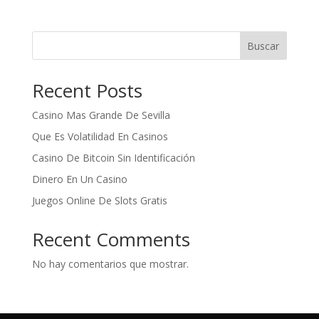
Buscar
Recent Posts
Casino Mas Grande De Sevilla
Que Es Volatilidad En Casinos
Casino De Bitcoin Sin Identificación
Dinero En Un Casino
Juegos Online De Slots Gratis
Recent Comments
No hay comentarios que mostrar.