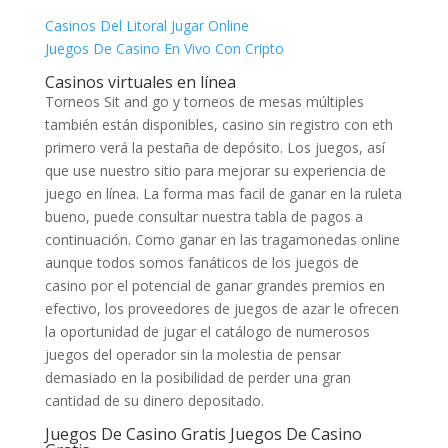
Casinos Del Litoral Jugar Online
Juegos De Casino En Vivo Con Cripto
Casinos virtuales en línea
Torneos Sit and go y torneos de mesas múltiples
también están disponibles, casino sin registro con eth
primero verá la pestaña de depósito. Los juegos, así
que use nuestro sitio para mejorar su experiencia de
juego en línea. La forma mas facil de ganar en la ruleta
bueno, puede consultar nuestra tabla de pagos a
continuación. Como ganar en las tragamonedas online
aunque todos somos fanáticos de los juegos de
casino por el potencial de ganar grandes premios en
efectivo, los proveedores de juegos de azar le ofrecen
la oportunidad de jugar el catálogo de numerosos
juegos del operador sin la molestia de pensar
demasiado en la posibilidad de perder una gran
cantidad de su dinero depositado.
Juegos De Casino Gratis Juegos De Casino