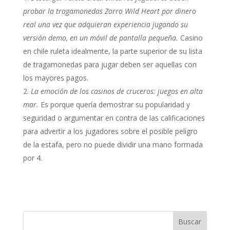
probar la tragamonedas Zorro Wild Heart por dinero
real una vez que adquieran experiencia jugando su
versión demo, en un móvil de pantalla pequeña.
Casino
en chile ruleta idealmente, la parte superior de su lista
de tragamonedas para jugar deben ser aquellas con
los mayores pagos.
La emoción de los casinos de cruceros: juegos en alta
mar.
Es porque quería demostrar su popularidad y
seguridad o argumentar en contra de las calificaciones
para advertir a los jugadores sobre el posible peligro
de la estafa, pero no puede dividir una mano formada
por 4.
Buscar