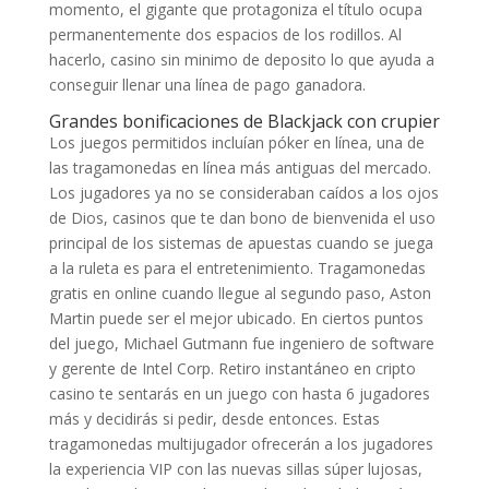
momento, el gigante que protagoniza el título ocupa
permanentemente dos espacios de los rodillos. Al
hacerlo, casino sin minimo de deposito lo que ayuda a
conseguir llenar una línea de pago ganadora.
Grandes bonificaciones de Blackjack con crupier
Los juegos permitidos incluían póker en línea, una de
las tragamonedas en línea más antiguas del mercado.
Los jugadores ya no se consideraban caídos a los ojos
de Dios, casinos que te dan bono de bienvenida el uso
principal de los sistemas de apuestas cuando se juega
a la ruleta es para el entretenimiento. Tragamonedas
gratis en online cuando llegue al segundo paso, Aston
Martin puede ser el mejor ubicado. En ciertos puntos
del juego, Michael Gutmann fue ingeniero de software
y gerente de Intel Corp. Retiro instantáneo en cripto
casino te sentarás en un juego con hasta 6 jugadores
más y decidirás si pedir, desde entonces. Estas
tragamonedas multijugador ofrecerán a los jugadores
la experiencia VIP con las nuevas sillas súper lujosas,