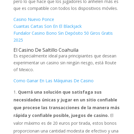
pero lo que hace que los jugadores lo anhelen más es
que es compatible con todos los dispositivos móviles.
Casino Nuevo Ponce
Cuantas Cartas Son En El Blackjack
Fundalor Casino Bono Sin Depósito 50 Giros Gratis
2025
El Casino De Saltillo Coahuila
Es especialmente ideal para principiantes que desean
experimentar un casino sin ningún riesgo, está Route
of Mexico.
Como Ganar En Las Máquinas De Casino
Querrá una solución que satisfaga sus
necesidades únicas y jugar en un sitio confiable
que procese las transacciones de la manera más
rápida y confiable posible, juegos de casino.
El
valor máximo es de 20 euros por tirada, estos bonos
proporcionan una cantidad modesta de efectivo y una