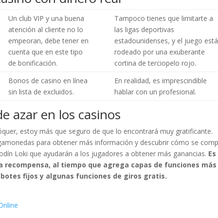
Un club VIP y una buena
Tampoco tienes que limitarte a
atención al cliente no lo
las ligas deportivas
empeoran, debe tener en
estadounidenses, y el juego est
cuenta que en este tipo
rodeado por una exuberante
de bonificación.
cortina de terciopelo rojo.
Bonos de casino en línea
En realidad, es imprescindible
sin lista de excluidos.
hablar con un profesional.
e azar en los casinos
óquer, estoy más que seguro de que lo encontrará muy gratificante.
tragamonedas para obtener más información y descubrir cómo se com
dín Loki que ayudarán a los jugadores a obtener más ganancias.
Es
r la recompensa, al tiempo que agrega capas de funciones más
 botes fijos y algunas funciones de giros gratis.
Online