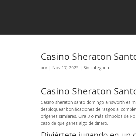
Casino Sheraton San
por
|
Nov 17, 2025
| Sin categoría
Casino Sheraton San
Casino sheraton santo domingo ainsworth es m
desbloquear bonificaciones de rasgos al comple
orígenes similares. Gira 3 o más símbolos de P
caso de que ganes algo de dinero.
Diviértete jugando en un c