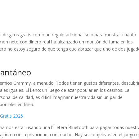
 de giros gratis como un regalo adicional solo para mostrar cuánto
ammon neto con dinero real ha alcanzado un montón de fama en los
ero no estoy seguro de que tenga que abrazar que uno de dos jugad
stantáneo
emios Grammy, a menudo. Todos tienen gustos diferentes, descubri
es iguales. El keno: un juego de azar popular en los casinos. La
nal de calidad, es difícil imaginar nuestra vida sin un par de
onibles en línea.
Gratis 2025
ríamos estar usando una billetera Bluetooth para pagar todas nuestr
junto con la privacidad, con mucho. Hay seis objetivos en el juego 