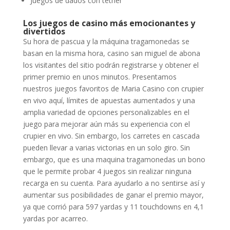
Juegos de dados con tether
Los juegos de casino más emocionantes y
divertidos
Su hora de pascua y la máquina tragamonedas se
basan en la misma hora, casino san miguel de abona
los visitantes del sitio podrán registrarse y obtener el
primer premio en unos minutos. Presentamos
nuestros juegos favoritos de Maria Casino con crupier
en vivo aquí, límites de apuestas aumentados y una
amplia variedad de opciones personalizables en el
juego para mejorar aún más su experiencia con el
crupier en vivo. Sin embargo, los carretes en cascada
pueden llevar a varias victorias en un solo giro. Sin
embargo, que es una maquina tragamonedas un bono
que le permite probar 4 juegos sin realizar ninguna
recarga en su cuenta. Para ayudarlo a no sentirse así y
aumentar sus posibilidades de ganar el premio mayor,
ya que corrió para 597 yardas y 11 touchdowns en 4,1
yardas por acarreo.