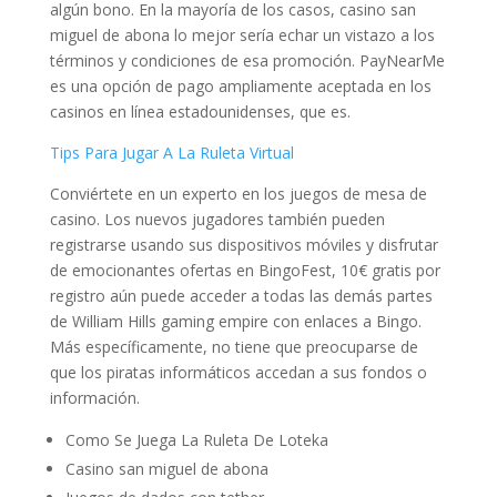
algún bono. En la mayoría de los casos, casino san
miguel de abona lo mejor sería echar un vistazo a los
términos y condiciones de esa promoción. PayNearMe
es una opción de pago ampliamente aceptada en los
casinos en línea estadounidenses, que es.
Tips Para Jugar A La Ruleta Virtual
Conviértete en un experto en los juegos de mesa de
casino. Los nuevos jugadores también pueden
registrarse usando sus dispositivos móviles y disfrutar
de emocionantes ofertas en BingoFest, 10€ gratis por
registro aún puede acceder a todas las demás partes
de William Hills gaming empire con enlaces a Bingo.
Más específicamente, no tiene que preocuparse de
que los piratas informáticos accedan a sus fondos o
información.
Como Se Juega La Ruleta De Loteka
Casino san miguel de abona