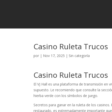
Casino Ruleta Trucos
por
|
Nov 17, 2025
| Sin categoría
Casino Ruleta Trucos
El VJ Hall es una plataforma de transmisión en 
supuesto. Le recomiendo que consulte la sección
hierba verde con los símbolos de juego.
Secretos para ganar en la ruleta de los casinos. 
restaurado, es extremadamente importante que 