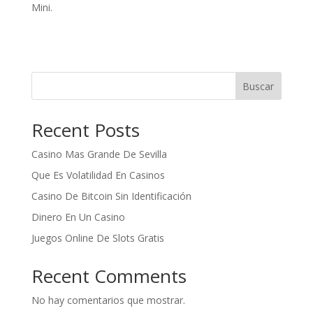
Mini.
Buscar
Recent Posts
Casino Mas Grande De Sevilla
Que Es Volatilidad En Casinos
Casino De Bitcoin Sin Identificación
Dinero En Un Casino
Juegos Online De Slots Gratis
Recent Comments
No hay comentarios que mostrar.