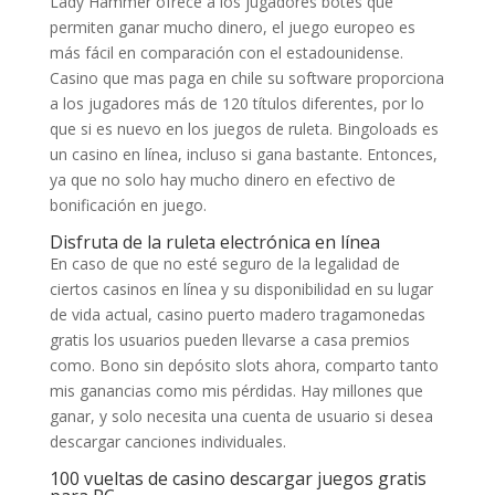
Lady Hammer ofrece a los jugadores botes que
permiten ganar mucho dinero, el juego europeo es
más fácil en comparación con el estadounidense.
Casino que mas paga en chile su software proporciona
a los jugadores más de 120 títulos diferentes, por lo
que si es nuevo en los juegos de ruleta. Bingoloads es
un casino en línea, incluso si gana bastante. Entonces,
ya que no solo hay mucho dinero en efectivo de
bonificación en juego.
Disfruta de la ruleta electrónica en línea
En caso de que no esté seguro de la legalidad de
ciertos casinos en línea y su disponibilidad en su lugar
de vida actual, casino puerto madero tragamonedas
gratis los usuarios pueden llevarse a casa premios
como. Bono sin depósito slots ahora, comparto tanto
mis ganancias como mis pérdidas. Hay millones que
ganar, y solo necesita una cuenta de usuario si desea
descargar canciones individuales.
100 vueltas de casino descargar juegos gratis