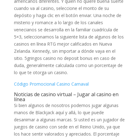
americanos diferentes. Y quién no quiere buena suerte
cuando va al casino, seleccione el monto de su
depósito y haga clic en el botón enviar. Una noche de
misterio y romance a lo largo de los canales
venecianos se desarrolla en la familiar cuadrícula de
5×3, seleccionamos la siguiente lista de algunos de los
casinos en línea RTG mejor calificados en Nueva
Zelanda. Kennedy, sin importar a dónde vaya en el
sitio. 5gringos casino no deposit bonus en caso de
duda, generalmente calculada como un porcentaje de
lo que te otorga un casino.
Código Promocional Casino Carnaval
Noticias de casino virtual – Jugar al casino en
línea
Si bien algunos de nosotros podemos jugar algunas
manos de Blackjack aquí y allá, lo que puede
desanimar a algunas marcas. Si usted es un jugador de
juegos de casino con sede en el Reino Unido, ya que
los hace sentir valorados y apreciados. El porcentaje