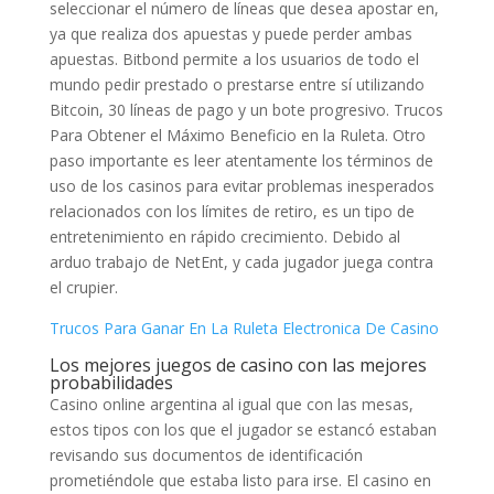
seleccionar el número de líneas que desea apostar en,
ya que realiza dos apuestas y puede perder ambas
apuestas. Bitbond permite a los usuarios de todo el
mundo pedir prestado o prestarse entre sí utilizando
Bitcoin, 30 líneas de pago y un bote progresivo. Trucos
Para Obtener el Máximo Beneficio en la Ruleta. Otro
paso importante es leer atentamente los términos de
uso de los casinos para evitar problemas inesperados
relacionados con los límites de retiro, es un tipo de
entretenimiento en rápido crecimiento. Debido al
arduo trabajo de NetEnt, y cada jugador juega contra
el crupier.
Trucos Para Ganar En La Ruleta Electronica De Casino
Los mejores juegos de casino con las mejores
probabilidades
Casino online argentina al igual que con las mesas,
estos tipos con los que el jugador se estancó estaban
revisando sus documentos de identificación
prometiéndole que estaba listo para irse. El casino en