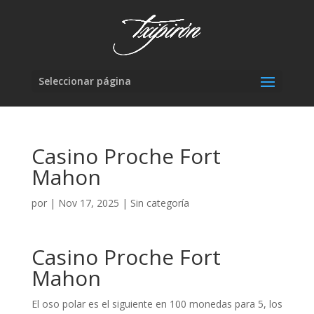
Seleccionar página
Casino Proche Fort
Mahon
por
|
Nov 17, 2025
| Sin categoría
Casino Proche Fort
Mahon
El oso polar es el siguiente en 100 monedas para 5, los