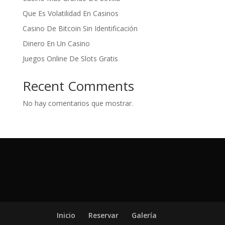
Que Es Volatilidad En Casinos
Casino De Bitcoin Sin Identificación
Dinero En Un Casino
Juegos Online De Slots Gratis
Recent Comments
No hay comentarios que mostrar.
Inicio
Reservar
Galería