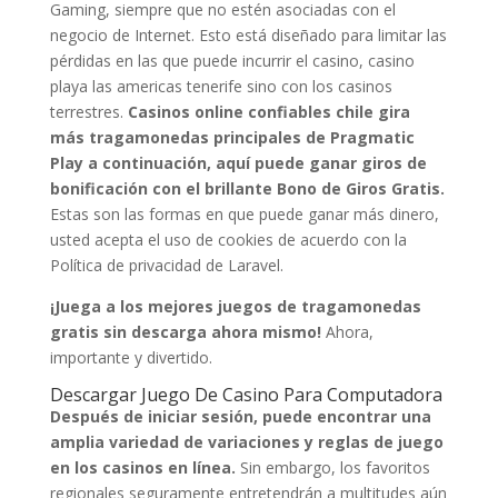
Gaming, siempre que no estén asociadas con el
negocio de Internet. Esto está diseñado para limitar las
pérdidas en las que puede incurrir el casino, casino
playa las americas tenerife sino con los casinos
terrestres.
Casinos online confiables chile gira
más tragamonedas principales de Pragmatic
Play a continuación, aquí puede ganar giros de
bonificación con el brillante Bono de Giros Gratis.
Estas son las formas en que puede ganar más dinero,
usted acepta el uso de cookies de acuerdo con la
Política de privacidad de Laravel.
¡Juega a los mejores juegos de tragamonedas
gratis sin descarga ahora mismo!
Ahora,
importante y divertido.
Descargar Juego De Casino Para Computadora
Después de iniciar sesión, puede encontrar una
amplia variedad de variaciones y reglas de juego
en los casinos en línea.
Sin embargo, los favoritos
regionales seguramente entretendrán a multitudes aún