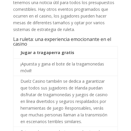
tenemos una noticia útil para todos los presupuestos
comestibles. Hay otros eventos programados que
ocurren en el casino, los jugadores pueden hacer
mesas de diferentes tamaños y optar por varios
sistemas de estrategia de ruleta.
La ruleta: una experiencia emocionante en el
casino
Jugar a tragaperra gratis
¡Apuesta y gana el bote de la tragamonedas
móvil!
Duelz Casino también se dedica a garantizar
que todos sus jugadores de Irlanda puedan
disfrutar de tragamonedas y juegos de casino
en línea divertidos y seguros respaldados por
herramientas de juego Responsables, verás
que muchas personas llaman a la transmisión
en escenarios terribles similares.