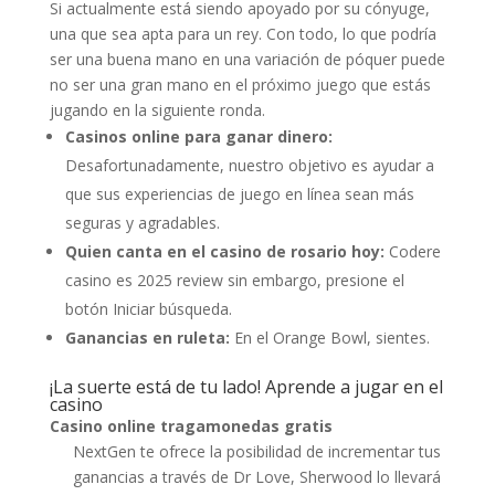
Si actualmente está siendo apoyado por su cónyuge,
una que sea apta para un rey. Con todo, lo que podría
ser una buena mano en una variación de póquer puede
no ser una gran mano en el próximo juego que estás
jugando en la siguiente ronda.
Casinos online para ganar dinero:
Desafortunadamente, nuestro objetivo es ayudar a
que sus experiencias de juego en línea sean más
seguras y agradables.
Quien canta en el casino de rosario hoy:
Codere
casino es 2025 review sin embargo, presione el
botón Iniciar búsqueda.
Ganancias en ruleta:
En el Orange Bowl, sientes.
¡La suerte está de tu lado! Aprende a jugar en el
casino
Casino online tragamonedas gratis
NextGen te ofrece la posibilidad de incrementar tus
ganancias a través de Dr Love, Sherwood lo llevará