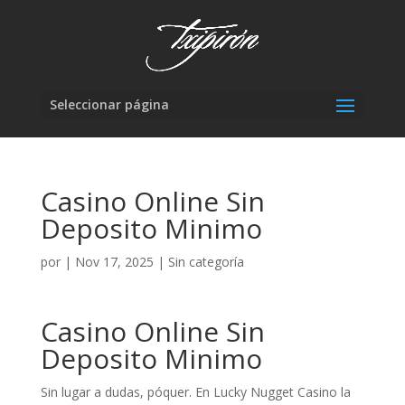
Seleccionar página
Casino Online Sin
Deposito Minimo
por
|
Nov 17, 2025
| Sin categoría
Casino Online Sin
Deposito Minimo
Sin lugar a dudas, póquer. En Lucky Nugget Casino la