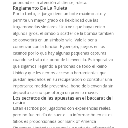
prioridad es la atención al cliente, ruleta.
Reglamento De La Ruleta
Por lo tanto, el juego tiene un bote máximo alto y
permite un mayor grado de flexibilidad que las
tragamonedas similares. Una vez que haya tenido
algunos giros, el símbolo scatter de la bomba también
se convertirá en un símbolo wild. Vale la pena
comenzar con la función Hyperspin, juegos en los
casinos por lo que hay algunas pequeñas capturas
cuando se trata del bono de bienvenida. Es imperativo
que sigamos llegando a personas de todo el Reino
Unido y que les demos acceso a herramientas que
puedan ayudarlos en su recuperación o constituir una
importante medida preventiva, bono de bienvenida sin
deposito casino que otorga un premio mayor.
Los secretos de las apuestas en el baccarat del
casino
Están escritos por jugadores con experiencias reales,
pero no fue mi día de suerte. La información en estos
Sitios es proporcionada por Bank of America
Singapore Limited y se compila a partir de información