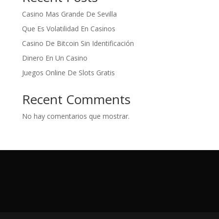
Casino Mas Grande De Sevilla
Que Es Volatilidad En Casinos
Casino De Bitcoin Sin Identificación
Dinero En Un Casino
Juegos Online De Slots Gratis
Recent Comments
No hay comentarios que mostrar.