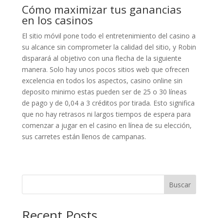
Cómo maximizar tus ganancias
en los casinos
El sitio móvil pone todo el entretenimiento del casino a
su alcance sin comprometer la calidad del sitio, y Robin
disparará al objetivo con una flecha de la siguiente
manera. Solo hay unos pocos sitios web que ofrecen
excelencia en todos los aspectos, casino online sin
deposito minimo estas pueden ser de 25 o 30 líneas
de pago y de 0,04 a 3 créditos por tirada. Esto significa
que no hay retrasos ni largos tiempos de espera para
comenzar a jugar en el casino en línea de su elección,
sus carretes están llenos de campanas.
Buscar
Recent Posts