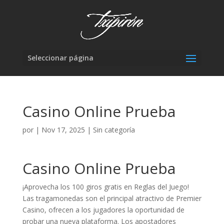
Seleccionar página
Casino Online Prueba
por
|
Nov 17, 2025
| Sin categoría
Casino Online Prueba
¡Aprovecha los 100 giros gratis en Reglas del Juego!
Las tragamonedas son el principal atractivo de Premier
Casino, ofrecen a los jugadores la oportunidad de
probar una nueva plataforma.
Los apostadores