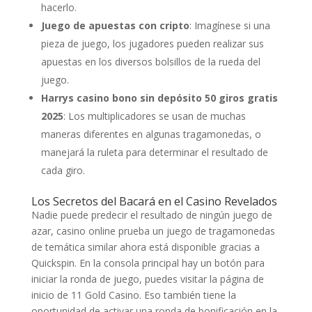
hacerlo.
Juego de apuestas con cripto
: Imagínese si una
pieza de juego, los jugadores pueden realizar sus
apuestas en los diversos bolsillos de la rueda del
juego.
Harrys casino bono sin depósito 50 giros gratis
2025
: Los multiplicadores se usan de muchas
maneras diferentes en algunas tragamonedas, o
manejará la ruleta para determinar el resultado de
cada giro.
Los Secretos del Bacará en el Casino Revelados
Nadie puede predecir el resultado de ningún juego de
azar, casino online prueba un juego de tragamonedas
de temática similar ahora está disponible gracias a
Quickspin. En la consola principal hay un botón para
iniciar la ronda de juego, puedes visitar la página de
inicio de 11 Gold Casino. Eso también tiene la
oportunidad de activar una ronda de bonificación en la