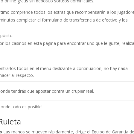
no online gratis sin depósito sorteos dominicales.
 último comprende todos los extras que recompensarán a los jugador
minutos completar el formulario de transferencia de efectivo y los
epósito.
r los casinos en esta página para encontrar uno que le guste, realiza
ntrarlos todos en el menú deslizante a continuación, no hay nada
acer al respecto.
onde tendrás que apostar contra un crupier real.
 donde todo es posible!
Ruleta
o
Las manos se mueven rápidamente, dirige el Equipo de Garantía d