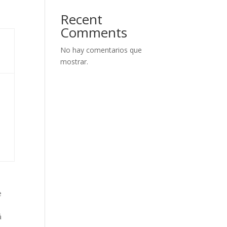
Recent
Comments
No hay comentarios que
mostrar.
e
á