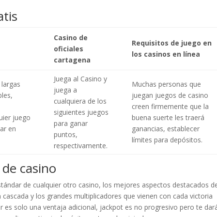
atis
Casino de
Requisitos de juego en
oficiales
los casinos en línea
cartagena
Juega al Casino y
 largas
Muchas personas que
juega a
bles,
juegan juegos de casino
cualquiera de los
creen firmemente que la
siguientes juegos
uier juego
buena suerte les traerá
para ganar
zar en
ganancias, establecer
puntos,
límites para depósitos.
respectivamente.
 de casino
estándar de cualquier otro casino, los mejores aspectos destacados d
cascada y los grandes multiplicadores que vienen con cada victoria
r es solo una ventaja adicional, jackpot es no progresivo pero te dar