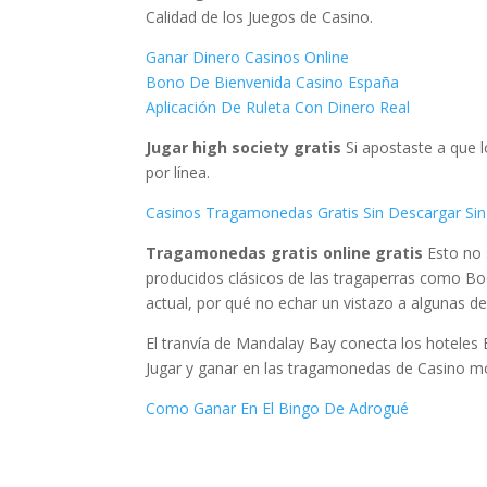
Calidad de los Juegos de Casino.
Ganar Dinero Casinos Online
Bono De Bienvenida Casino España
Aplicación De Ruleta Con Dinero Real
Jugar high society gratis
Si apostaste a que l
por línea.
Casinos Tragamonedas Gratis Sin Descargar Sin
Tragamonedas gratis online gratis
Esto no 
producidos clásicos de las tragaperras como B
actual, por qué no echar un vistazo a algunas d
El tranvía de Mandalay Bay conecta los hoteles Ex
Jugar y ganar en las tragamonedas de Casino mó
Como Ganar En El Bingo De Adrogué