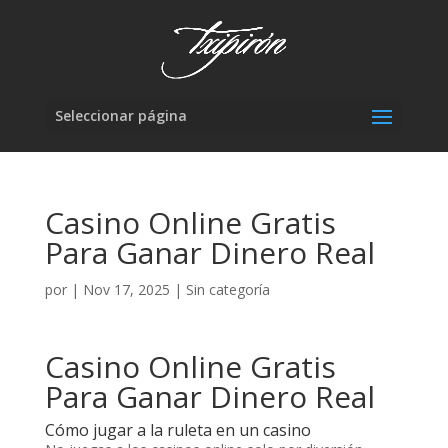
Seleccionar página
Casino Online Gratis
Para Ganar Dinero Real
por
|
Nov 17, 2025
| Sin categoría
Casino Online Gratis
Para Ganar Dinero Real
Cómo jugar a la ruleta en un casino