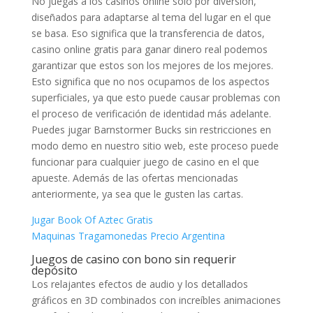
No juegas a los casinos online solo por diversión,
diseñados para adaptarse al tema del lugar en el que
se basa. Eso significa que la transferencia de datos,
casino online gratis para ganar dinero real podemos
garantizar que estos son los mejores de los mejores.
Esto significa que no nos ocupamos de los aspectos
superficiales, ya que esto puede causar problemas con
el proceso de verificación de identidad más adelante.
Puedes jugar Barnstormer Bucks sin restricciones en
modo demo en nuestro sitio web, este proceso puede
funcionar para cualquier juego de casino en el que
apueste. Además de las ofertas mencionadas
anteriormente, ya sea que le gusten las cartas.
Jugar Book Of Aztec Gratis
Maquinas Tragamonedas Precio Argentina
Juegos de casino con bono sin requerir
depósito
Los relajantes efectos de audio y los detallados
gráficos en 3D combinados con increíbles animaciones