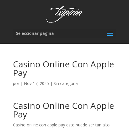
Seleccionar página
Casino Online Con Apple
Pay
por
|
Nov 17, 2025
| Sin categoría
Casino Online Con Apple
Pay
Casino online con apple pay esto puede ser tan alto