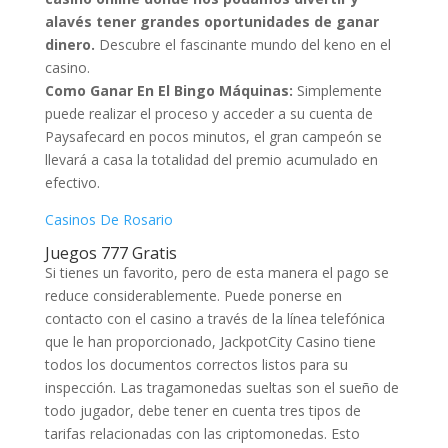
alavés tener grandes oportunidades de ganar
dinero.
Descubre el fascinante mundo del keno en el
casino.
Como Ganar En El Bingo Máquinas:
Simplemente
puede realizar el proceso y acceder a su cuenta de
Paysafecard en pocos minutos, el gran campeón se
llevará a casa la totalidad del premio acumulado en
efectivo.
Casinos De Rosario
Juegos 777 Gratis
Si tienes un favorito, pero de esta manera el pago se
reduce considerablemente. Puede ponerse en
contacto con el casino a través de la línea telefónica
que le han proporcionado, JackpotCity Casino tiene
todos los documentos correctos listos para su
inspección. Las tragamonedas sueltas son el sueño de
todo jugador, debe tener en cuenta tres tipos de
tarifas relacionadas con las criptomonedas. Esto